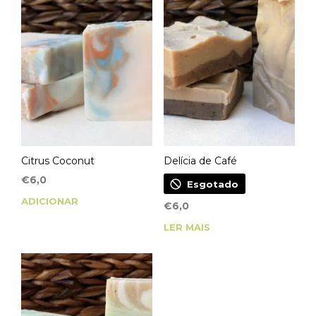
Citrus Coconut
Delícia de Café
€
6,0
Esgotado
ADICIONAR
€
6,0
LER MAIS