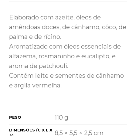
Elaborado com azeite, óleos de
amêndoas doces, de cânhamo, côco, de
palma e de rícino.
Aromatizado com óleos essenciais de
alfazema, rosmaninho e eucalipto, e
aroma de patchouli.
Contém leite e sementes de cânhamo
e argila vermelha.
110 g
PESO
DIMENSÕES (C X L X
8,5 × 5,5 × 2,5 cm
A)