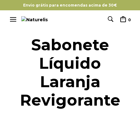
Envio grátis para encomendas acima de 30€
0
Sabonete
Líquido
Laranja
Revigorante