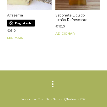
chosen
on
Alfazema
Sabonete Líquido
the
Limão Refrescante
Esgotado
product
€
12,5
€
6,0
page
ADICIONAR
LER MAIS
Sabonetes e Cosmética Natural @Naturelis 2021