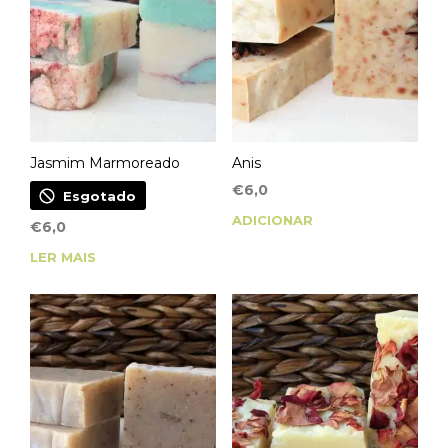
Jasmim Marmoreado
Anis
€
6,0
Esgotado
ADICIONAR
€
6,0
LER MAIS