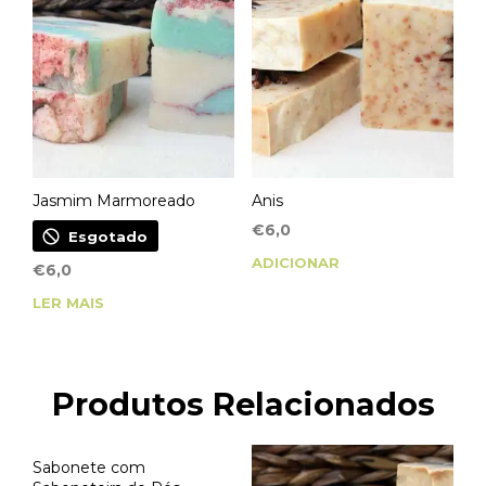
Jasmim Marmoreado
Anis
€
6,0
Esgotado
ADICIONAR
€
6,0
LER MAIS
Produtos Relacionados
Sabonete com