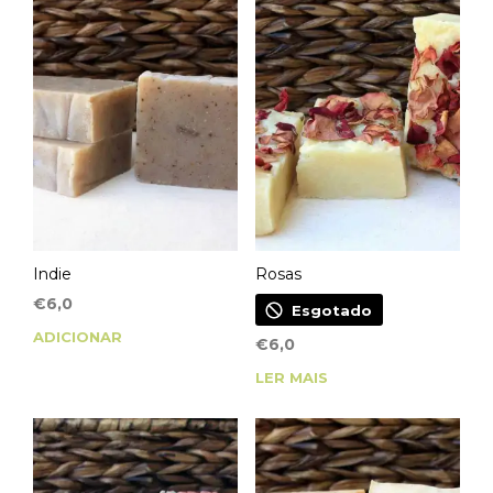
Indie
Rosas
€
6,0
Esgotado
ADICIONAR
€
6,0
LER MAIS