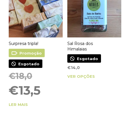
page
Surpresa tripla!
Sal Rosa dos
Himalaias
Promoção
Esgotado
Esgotado
€
14,0
O
€
18,0
This
VER OPÇÕES
preço
product
original
O
€
13,5
era:
preço
has
€18,0.
atual
multiple
é:
LER MAIS
€13,5.
variants.
The
options